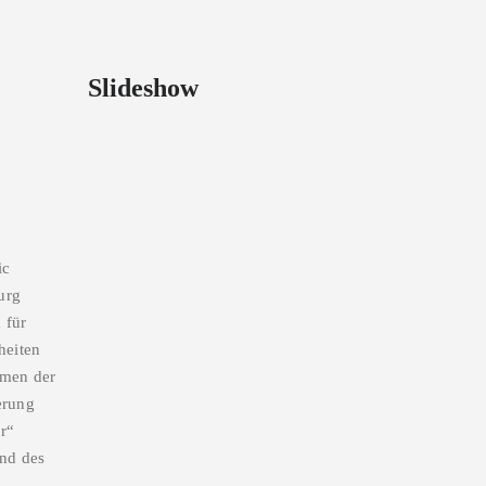
Slideshow
ic
urg
 für
heiten
hmen der
erung
ur“
nd des