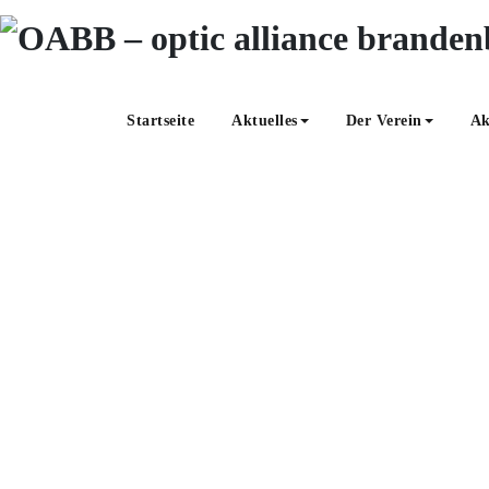
Zum
Inhalt
springen
Startseite
Aktuelles
Der Verein
Ak
begruessung-studie