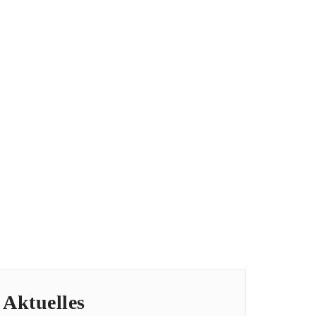
iance brandenburg berlin
 für Schüler und Studierende
begruessung-studierende-1
Aktuelles