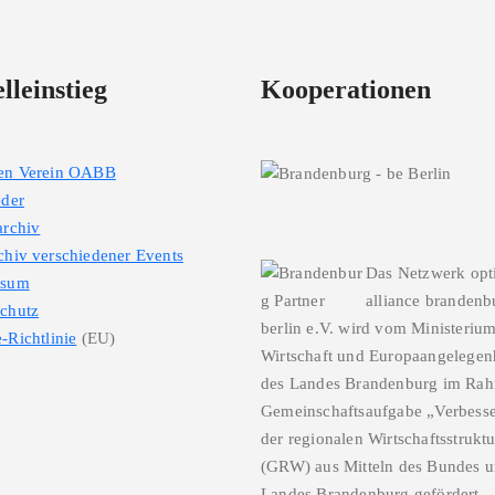
lleinstieg
Kooperationen
den Verein OABB
eder
archiv
chiv verschiedener Events
Das Netzwerk opt
ssum
alliance brandenb
chutz
berlin e.V. wird vom Ministerium
-Richtlinie
(EU)
Wirtschaft und Europaangelegen
des Landes Brandenburg im Ra
Gemeinschaftsaufgabe „Verbess
der regionalen Wirtschaftsstrukt
(GRW) aus Mitteln des Bundes u
Landes Brandenburg gefördert.