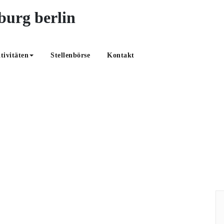
OABB – optic all
tivitäten
Stellenbörse
Kontakt
rende-1
Start
/
Begrüßungstag Optik