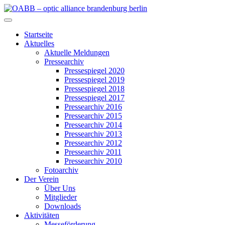
Zum
Inhalt
OABB – optic alliance brandenburg berlin
springen
Startseite
Aktuelles
Aktuelle Meldungen
Pressearchiv
Pressespiegel 2020
Pressespiegel 2019
Pressespiegel 2018
Pressespiegel 2017
Pressearchiv 2016
Pressearchiv 2015
Pressearchiv 2014
Pressearchiv 2013
Pressearchiv 2012
Pressearchiv 2011
Pressearchiv 2010
Fotoarchiv
Der Verein
Über Uns
Mitglieder
Downloads
Aktivitäten
Messeförderung