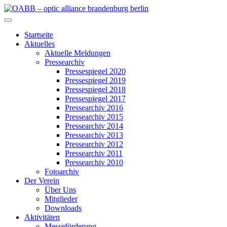
Zum
Inhalt
OABB – optic alliance brandenburg berlin
springen
Startseite
Aktuelles
Aktuelle Meldungen
Pressearchiv
Pressespiegel 2020
Pressespiegel 2019
Pressespiegel 2018
Pressespiegel 2017
Pressearchiv 2016
Pressearchiv 2015
Pressearchiv 2014
Pressearchiv 2013
Pressearchiv 2012
Pressearchiv 2011
Pressearchiv 2010
Fotoarchiv
Der Verein
Über Uns
Mitglieder
Downloads
Aktivitäten
Messeförderung