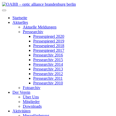
Zum
Inhalt
OABB – optic alliance brandenburg berlin
springen
Startseite
Aktuelles
Aktuelle Meldungen
Pressearchiv
Pressespiegel 2020
Pressespiegel 2019
Pressespiegel 2018
Pressespiegel 2017
Pressearchiv 2016
Pressearchiv 2015
Pressearchiv 2014
Pressearchiv 2013
Pressearchiv 2012
Pressearchiv 2011
Pressearchiv 2010
Fotoarchiv
Der Verein
Über Uns
Mitglieder
Downloads
Aktivitäten
Messeförderung