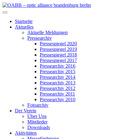
Zum
Inhalt
OABB – optic alliance brandenburg berlin
springen
Startseite
Aktuelles
Aktuelle Meldungen
Pressearchiv
Pressespiegel 2020
Pressespiegel 2019
Pressespiegel 2018
Pressespiegel 2017
Pressearchiv 2016
Pressearchiv 2015
Pressearchiv 2014
Pressearchiv 2013
Pressearchiv 2012
Pressearchiv 2011
Pressearchiv 2010
Fotoarchiv
Der Verein
Über Uns
Mitglieder
Downloads
Aktivitäten
Messeförderung