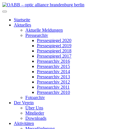
Zum
Inhalt
OABB – optic alliance brandenburg berlin
springen
Startseite
Aktuelles
Aktuelle Meldungen
Pressearchiv
Pressespiegel 2020
Pressespiegel 2019
Pressespiegel 2018
Pressespiegel 2017
Pressearchiv 2016
Pressearchiv 2015
Pressearchiv 2014
Pressearchiv 2013
Pressearchiv 2012
Pressearchiv 2011
Pressearchiv 2010
Fotoarchiv
Der Verein
Über Uns
Mitglieder
Downloads
Aktivitäten
Messeförderung