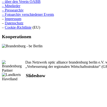
– über den Verein OABB
– Mitglieder
– Pressearchiv
– Fotoarchiv verschiedener Events
–
Impressum
–
Datenschutz
–
Cookie-Richtlinie
(EU)
Kooperationen
Das Netzwerk optic alliance brandenburg berlin e.V
„Verbesserung der regionalen Wirtschaftsstruktur“ (
Slideshow