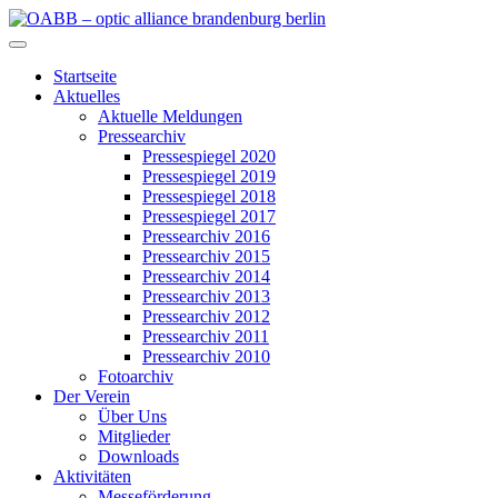
Zum
Inhalt
OABB – optic alliance brandenburg berlin
springen
Startseite
Aktuelles
Aktuelle Meldungen
Pressearchiv
Pressespiegel 2020
Pressespiegel 2019
Pressespiegel 2018
Pressespiegel 2017
Pressearchiv 2016
Pressearchiv 2015
Pressearchiv 2014
Pressearchiv 2013
Pressearchiv 2012
Pressearchiv 2011
Pressearchiv 2010
Fotoarchiv
Der Verein
Über Uns
Mitglieder
Downloads
Aktivitäten
Messeförderung