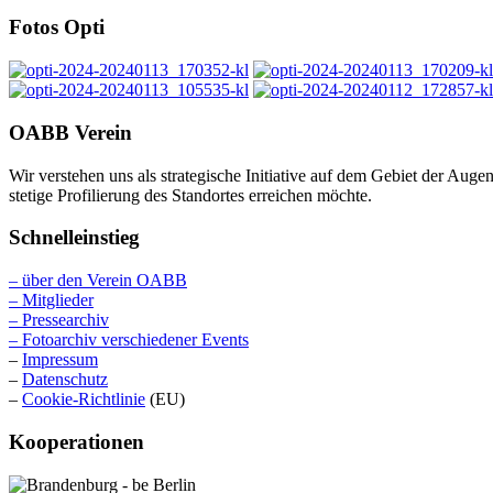
Fotos Opti
OABB Verein
Wir verstehen uns als strategische Initiative auf dem Gebiet der Au
stetige Profilierung des Standortes erreichen möchte.
Schnelleinstieg
– über den Verein OABB
– Mitglieder
– Pressearchiv
– Fotoarchiv verschiedener Events
–
Impressum
–
Datenschutz
–
Cookie-Richtlinie
(EU)
Kooperationen