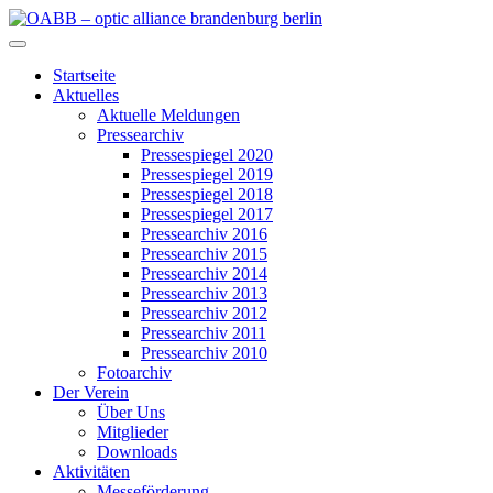
Zum
Inhalt
OABB – optic alliance brandenburg berlin
springen
Startseite
Aktuelles
Aktuelle Meldungen
Pressearchiv
Pressespiegel 2020
Pressespiegel 2019
Pressespiegel 2018
Pressespiegel 2017
Pressearchiv 2016
Pressearchiv 2015
Pressearchiv 2014
Pressearchiv 2013
Pressearchiv 2012
Pressearchiv 2011
Pressearchiv 2010
Fotoarchiv
Der Verein
Über Uns
Mitglieder
Downloads
Aktivitäten
Messeförderung