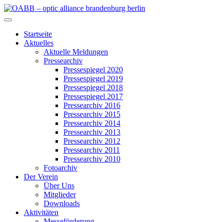
Zum
Inhalt
OABB – optic alliance brandenburg berlin
springen
Startseite
Aktuelles
Aktuelle Meldungen
Pressearchiv
Pressespiegel 2020
Pressespiegel 2019
Pressespiegel 2018
Pressespiegel 2017
Pressearchiv 2016
Pressearchiv 2015
Pressearchiv 2014
Pressearchiv 2013
Pressearchiv 2012
Pressearchiv 2011
Pressearchiv 2010
Fotoarchiv
Der Verein
Über Uns
Mitglieder
Downloads
Aktivitäten
Messeförderung