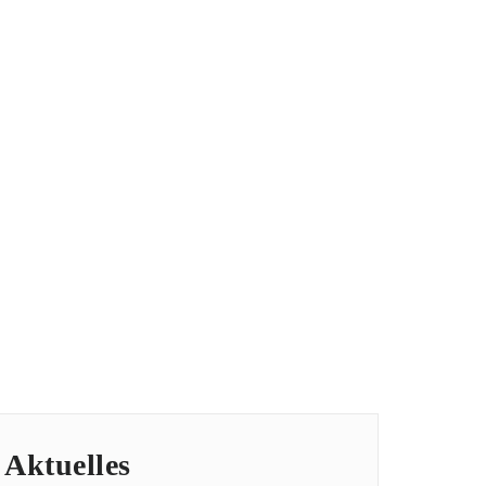
iance brandenburg berlin
Start
/
06
06
Aktuelles