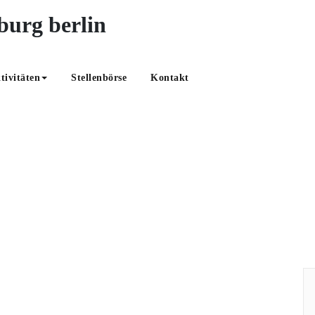
OABB – optic all
tivitäten
Stellenbörse
Kontakt