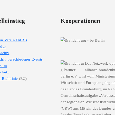
lleinstieg
Kooperationen
den Verein OABB
eder
archiv
chiv verschiedener Events
Das Netzwerk opt
ssum
alliance brandenb
chutz
berlin e.V. wird vom Ministerium
-Richtlinie
(EU)
Wirtschaft und Europaangelegen
des Landes Brandenburg im Ra
Gemeinschaftsaufgabe „Verbess
der regionalen Wirtschaftsstrukt
(GRW) aus Mitteln des Bundes u
Landes Brandenburg gefördert.