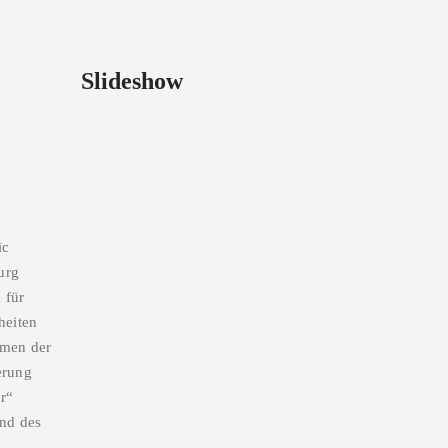
Slideshow
ic
urg
 für
heiten
hmen der
erung
ur“
nd des