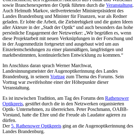
sowie Branchenexperten der Optik führten durch die
Veranstaltung
.
Auch Helmuth Markov, stellvertretender Ministerpräsident des
Landes Brandenburg und Minister für Finanzen, war als Redner
geladen. Er lobte die Arbeit, die Zielstrebigkeit und die guten Ideen
aller Akteure in der „Stadt der Optik“ und auch besonders das hohe
persönliche Engagement der Netzwerker: „Wir begrüßen es, wenn
diese Projektarbeit mit neuen Verknüpfungen in der Forschung und
in der Augenmedizin fortgesetzt und ausgebaut wird um aus
Einzelentscheidungen zu einer planmäßigen, langfristigen und
marktbestimmten, kontinuierlichen Entwicklung zu kommen.“
Im Anschluss daran sprach Werner Marchwat,
Landesinnungsmeister der Augenoptikerinnung des Landes
Brandenburg, in seinem
Vortrag
zum Thema des Forums. Sein
Vortrag war zweifelsohne einer der Höhepunkte dieser
Veranstaltung.
Es ist inzwischen Tradition, am Tag des Forums den
Rathenower
Optikpreis
, gestiftet durch die in den Netzwerken organisierten
Optik- Unternehmen, zu überreichen. Peter Poschmann, OABB-
Vorstand, hatte die Ehre und die Freude als Laudator agieren zu
dürfen.
Der
5. Rathenower Optikpreis
ging an die Augenoptikerinnung des
Landes Brandenburg.