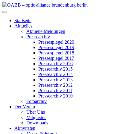
Zum
Inhalt
OABB – optic alliance brandenburg berlin
springen
Startseite
Aktuelles
Aktuelle Meldungen
Pressearchiv
Pressespiegel 2020
Pressespiegel 2019
Pressespiegel 2018
Pressespiegel 2017
Pressearchiv 2016
Pressearchiv 2015
Pressearchiv 2014
Pressearchiv 2013
Pressearchiv 2012
Pressearchiv 2011
Pressearchiv 2010
Fotoarchiv
Der Verein
Über Uns
Mitglieder
Downloads
Aktivitäten
Messeförderung