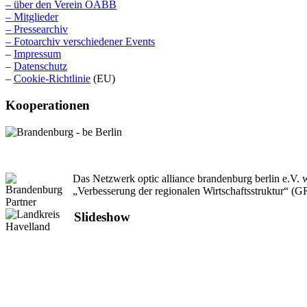
– über den Verein OABB
– Mitglieder
– Pressearchiv
– Fotoarchiv verschiedener Events
–
Impressum
–
Datenschutz
–
Cookie-Richtlinie
(EU)
Kooperationen
Das Netzwerk optic alliance brandenburg berlin e.V
„Verbesserung der regionalen Wirtschaftsstruktur“ (
Slideshow