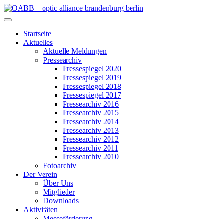
Zum
Inhalt
OABB – optic alliance brandenburg berlin
springen
Startseite
Aktuelles
Aktuelle Meldungen
Pressearchiv
Pressespiegel 2020
Pressespiegel 2019
Pressespiegel 2018
Pressespiegel 2017
Pressearchiv 2016
Pressearchiv 2015
Pressearchiv 2014
Pressearchiv 2013
Pressearchiv 2012
Pressearchiv 2011
Pressearchiv 2010
Fotoarchiv
Der Verein
Über Uns
Mitglieder
Downloads
Aktivitäten
Messeförderung