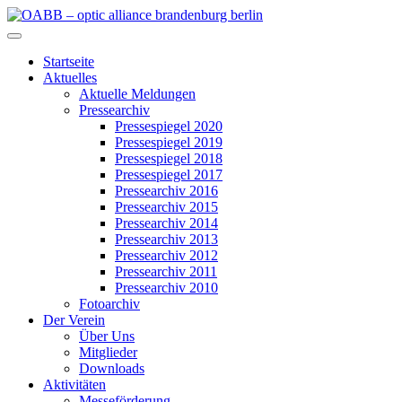
Zum
Inhalt
OABB – optic alliance brandenburg berlin
springen
Startseite
Aktuelles
Aktuelle Meldungen
Pressearchiv
Pressespiegel 2020
Pressespiegel 2019
Pressespiegel 2018
Pressespiegel 2017
Pressearchiv 2016
Pressearchiv 2015
Pressearchiv 2014
Pressearchiv 2013
Pressearchiv 2012
Pressearchiv 2011
Pressearchiv 2010
Fotoarchiv
Der Verein
Über Uns
Mitglieder
Downloads
Aktivitäten
Messeförderung