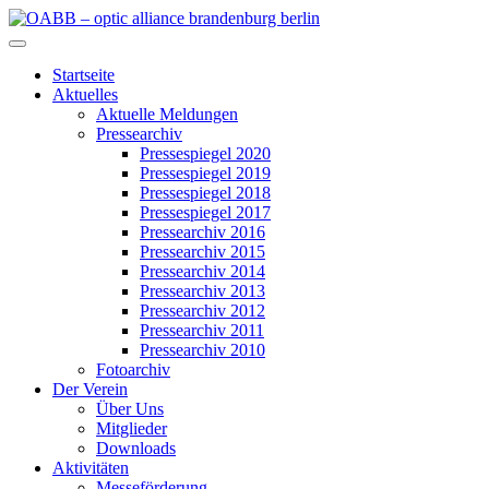
Zum
Inhalt
OABB – optic alliance brandenburg berlin
springen
Startseite
Aktuelles
Aktuelle Meldungen
Pressearchiv
Pressespiegel 2020
Pressespiegel 2019
Pressespiegel 2018
Pressespiegel 2017
Pressearchiv 2016
Pressearchiv 2015
Pressearchiv 2014
Pressearchiv 2013
Pressearchiv 2012
Pressearchiv 2011
Pressearchiv 2010
Fotoarchiv
Der Verein
Über Uns
Mitglieder
Downloads
Aktivitäten
Messeförderung