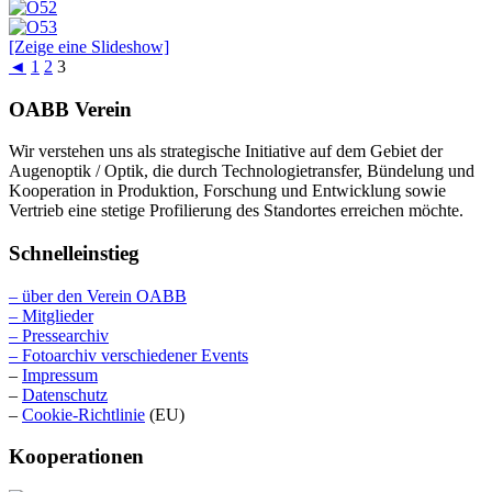
[Zeige eine Slideshow]
◄
1
2
3
OABB Verein
Wir verstehen uns als strategische Initiative auf dem Gebiet der
Augenoptik / Optik, die durch Technologietransfer, Bündelung und
Kooperation in Produktion, Forschung und Entwicklung sowie
Vertrieb eine stetige Profilierung des Standortes erreichen möchte.
Schnelleinstieg
– über den Verein OABB
– Mitglieder
– Pressearchiv
– Fotoarchiv verschiedener Events
–
Impressum
–
Datenschutz
–
Cookie-Richtlinie
(EU)
Kooperationen