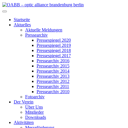
Zum
Inhalt
OABB – optic alliance brandenburg berlin
springen
Startseite
Aktuelles
Aktuelle Meldungen
Pressearchiv
Pressespiegel 2020
Pressespiegel 2019
Pressespiegel 2018
Pressespiegel 2017
Pressearchiv 2016
Pressearchiv 2015
Pressearchiv 2014
Pressearchiv 2013
Pressearchiv 2012
Pressearchiv 2011
Pressearchiv 2010
Fotoarchiv
Der Verein
Über Uns
Mitglieder
Downloads
Aktivitäten
Messeförderung