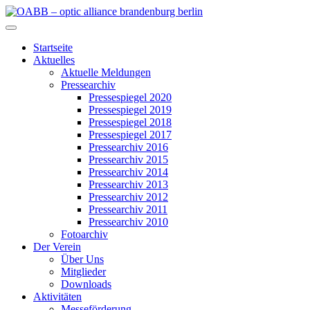
Zum
Inhalt
OABB – optic alliance brandenburg berlin
springen
Startseite
Aktuelles
Aktuelle Meldungen
Pressearchiv
Pressespiegel 2020
Pressespiegel 2019
Pressespiegel 2018
Pressespiegel 2017
Pressearchiv 2016
Pressearchiv 2015
Pressearchiv 2014
Pressearchiv 2013
Pressearchiv 2012
Pressearchiv 2011
Pressearchiv 2010
Fotoarchiv
Der Verein
Über Uns
Mitglieder
Downloads
Aktivitäten
Messeförderung