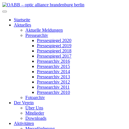
Zum
Inhalt
OABB – optic alliance brandenburg berlin
springen
Startseite
Aktuelles
Aktuelle Meldungen
Pressearchiv
Pressespiegel 2020
Pressespiegel 2019
Pressespiegel 2018
Pressespiegel 2017
Pressearchiv 2016
Pressearchiv 2015
Pressearchiv 2014
Pressearchiv 2013
Pressearchiv 2012
Pressearchiv 2011
Pressearchiv 2010
Fotoarchiv
Der Verein
Über Uns
Mitglieder
Downloads
Aktivitäten
Messeförderung