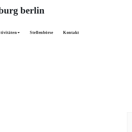
OABB – optic all
tivitäten
Stellenbörse
Kontakt
ladung
Start