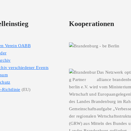
lleinstieg
Kooperationen
den Verein OABB
eder
archiv
chiv verschiedener Events
Das Netzwerk opt
ssum
alliance brandenb
chutz
berlin e.V. wird vom Ministerium
-Richtlinie
(EU)
Wirtschaft und Europaangelegen
des Landes Brandenburg im Ra
Gemeinschaftsaufgabe „Verbess
der regionalen Wirtschaftsstrukt
(GRW) aus Mitteln des Bundes u
Landes Brandenburg gefördert.