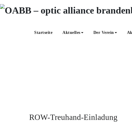
Zum
Inhalt
springen
Startseite
Aktuelles
Der Verein
Ak
ROW-Treuhand-Ein
ROW-Treuhand-Einladung