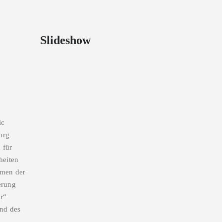
Slideshow
ic
urg
 für
heiten
hmen der
erung
ur“
nd des