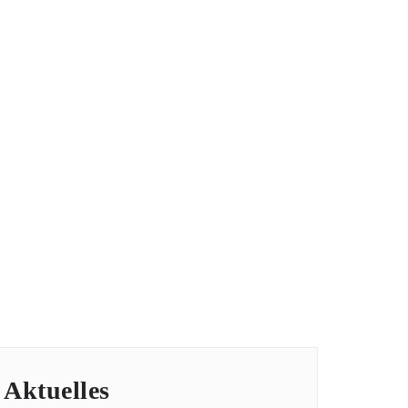
iance brandenburg berlin
/
ROW-Treuhand-Einladung
ROW-Treuhand-Einladung
Aktuelles