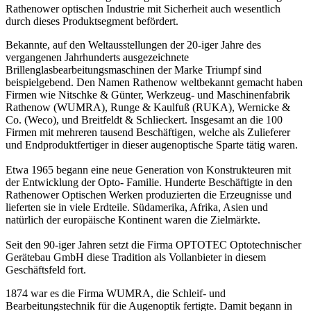
Rathenower optischen Industrie mit Sicherheit auch wesentlich
durch dieses Produktsegment befördert.
Bekannte, auf den Weltausstellungen der 20-iger Jahre des
vergangenen Jahrhunderts ausgezeichnete
Brillenglasbearbeitungsmaschinen der Marke Triumpf sind
beispielgebend. Den Namen Rathenow weltbekannt gemacht haben
Firmen wie Nitschke & Günter, Werkzeug- und Maschinenfabrik
Rathenow (WUMRA), Runge & Kaulfuß (RUKA), Wernicke &
Co. (Weco), und Breitfeldt & Schlieckert. Insgesamt an die 100
Firmen mit mehreren tausend Beschäftigen, welche als Zulieferer
und Endproduktfertiger in dieser augenoptische Sparte tätig waren.
Etwa 1965 begann eine neue Generation von Konstrukteuren mit
der Entwicklung der Opto- Familie. Hunderte Beschäftigte in den
Rathenower Optischen Werken produzierten die Erzeugnisse und
lieferten sie in viele Erdteile. Südamerika, Afrika, Asien und
natürlich der europäische Kontinent waren die Zielmärkte.
Seit den 90-iger Jahren setzt die Firma OPTOTEC Optotechnischer
Gerätebau GmbH diese Tradition als Vollanbieter in diesem
Geschäftsfeld fort.
1874 war es die Firma WUMRA, die Schleif- und
Bearbeitungstechnik für die Augenoptik fertigte. Damit begann in