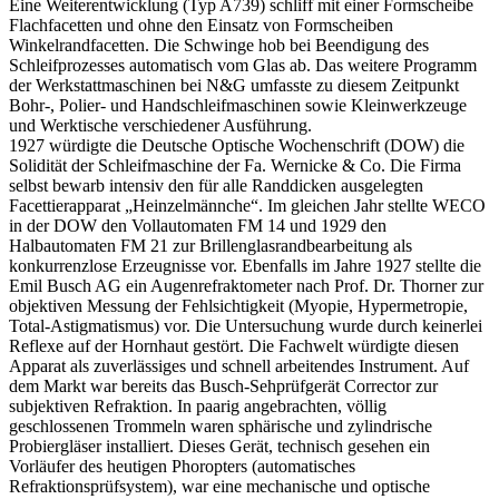
Eine Weiterentwicklung (Typ A739) schliff mit einer Formscheibe
Flachfacetten und ohne den Einsatz von Formscheiben
Winkelrandfacetten. Die Schwinge hob bei Beendigung des
Schleifprozesses automatisch vom Glas ab. Das weitere Programm
der Werkstattmaschinen bei N&G umfasste zu diesem Zeitpunkt
Bohr-, Polier- und Handschleifmaschinen sowie Kleinwerkzeuge
und Werktische verschiedener Ausführung.
1927 würdigte die Deutsche Optische Wochenschrift (DOW) die
Solidität der Schleifmaschine der Fa. Wernicke & Co. Die Firma
selbst bewarb intensiv den für alle Randdicken ausgelegten
Facettierapparat „Heinzelmännche“. Im gleichen Jahr stellte WECO
in der DOW den Vollautomaten FM 14 und 1929 den
Halbautomaten FM 21 zur Brillenglasrandbearbeitung als
konkurrenzlose Erzeugnisse vor. Ebenfalls im Jahre 1927 stellte die
Emil Busch AG ein Augenrefraktometer nach Prof. Dr. Thorner zur
objektiven Messung der Fehlsichtigkeit (Myopie, Hypermetropie,
Total-Astigmatismus) vor. Die Untersuchung wurde durch keinerlei
Reflexe auf der Hornhaut gestört. Die Fachwelt würdigte diesen
Apparat als zuverlässiges und schnell arbeitendes Instrument. Auf
dem Markt war bereits das Busch-Sehprüfgerät Corrector zur
subjektiven Refraktion. In paarig angebrachten, völlig
geschlossenen Trommeln waren sphärische und zylindrische
Probiergläser installiert. Dieses Gerät, technisch gesehen ein
Vorläufer des heutigen Phoropters (automatisches
Refraktionsprüfsystem), war eine mechanische und optische