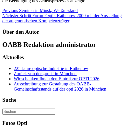
die Beendigung des Arbeitsprozesses anzeigte.
Beitragsnavigation
Previous
Seminar in Minsk, Weißrussland
Nächster Schritt
Forum Optik Rathenow 2009 mit der Ausstellung
der augenoptischen Kompetenzträger
Über den Autor
OABB Redaktion
administrator
Aktuelles
225 Jahre optische Industrie in Rathenow
Zurück von der „opti“ in München
Wir schenken Ihnen den Eintritt zur OPTI 2026
Ausschreibung zur Gestaltung des OABB-
Gemeinschaftsstands auf der opti 2026 in München
Suche
Fotos Opti