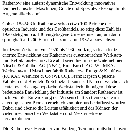
Rathenow eine äußerst dynamische Entwicklung innovativer
feinmechanischer Maschinen, Geräte und Spezialwerkzeuge für den
Augenoptikerbedarf.
Gab es 1882/83 in Rathenow schon etwa 100 Betriebe der
optischen Industrie und des Großhandels, so stieg diese Zahl bis
1920 stetig auf ca. 130 eingetragene Unternehmen an, um dann
sprunghaft auf 260 Firmen bis zum Jahre 1932 anzuwachsen.
In diesem Zeitraum, von 1920 bis 1930, vollzog sich auch die
enorme Entwicklung der Rathenower augenoptischen Werkstatt-
und Refraktionstechnik. Erwähnt seien hier nur die Unternehmen
Nitsche & Günther AG (N&G), Emil Busch AG, WUMRA-
Werkzeug- und Maschinenfabrik Rathenow, Runge & Kaulfuss
(RUKA), Wernicke & Co (WECO), Franz Rapsch Optische
Fabriken und Breitfeld & Schliekert- zum Teil Namen, welche auch
heute noch die augenoptische Werkstatttechnik prägen. Diese
bedeutende Entwicklung der Industrie am Standort Rathenow ist
nicht von der Entwicklung der Wissenschaft zu trennen, die im
augenoptischen Bereich erheblich von hier aus beeinflusst wurden.
Dabei sind ebenso die Leistungsfähigkeit und das Können der
vielen mechanischen Werkstätten und Meisterbetriebe
hervorzuheben.
Die Rathenower Hersteller von Brillengläsern und optische Linsen