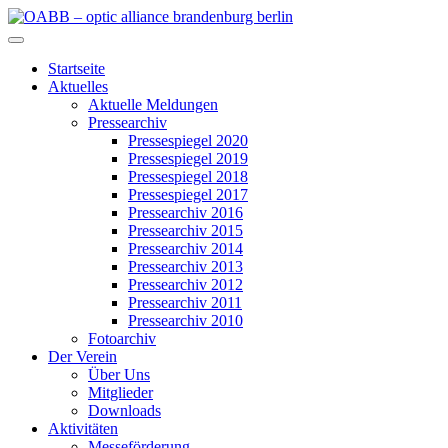
Zum
Inhalt
OABB – optic alliance brandenburg berlin
springen
Startseite
Aktuelles
Aktuelle Meldungen
Pressearchiv
Pressespiegel 2020
Pressespiegel 2019
Pressespiegel 2018
Pressespiegel 2017
Pressearchiv 2016
Pressearchiv 2015
Pressearchiv 2014
Pressearchiv 2013
Pressearchiv 2012
Pressearchiv 2011
Pressearchiv 2010
Fotoarchiv
Der Verein
Über Uns
Mitglieder
Downloads
Aktivitäten
Messeförderung