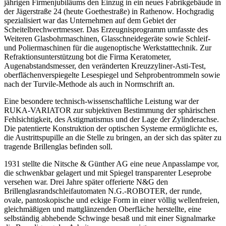
jährigen Firmenjubiläums den Einzug in ein neues Fabrikgebäude in
der Jägerstraße 24 (heute Goethestraße) in Rathenow. Hochgradig
spezialisiert war das Unternehmen auf dem Gebiet der
Scheitelbrechwertmesser. Das Erzeugnisprogramm umfasste des
Weiteren Glasbohrmaschinen, Glasschneidegeräte sowie Schleif-
und Poliermaschinen für die augenoptische Werkstatttechnik. Zur
Refraktionsunterstützung bot die Firma Keratometer,
Augenabstandsmesser, den veränderten Kreuzzyliner-Asti-Test,
oberflächenverspiegelte Lesespiegel und Sehprobentrommeln sowie
nach der Turvile-Methode als auch in Normschrift an.
Eine besondere technisch-wissenschaftliche Leistung war der
RUKA-VARIATOR zur subjektiven Bestimmung der sphärischen
Fehlsichtigkeit, des Astigmatismus und der Lage der Zylinderachse.
Die patentierte Konstruktion der optischen Systeme ermöglichte es,
die Austrittspupille an die Stelle zu bringen, an der sich das später zu
tragende Brillenglas befinden soll.
1931 stellte die Nitsche & Günther AG eine neue Anpasslampe vor,
die schwenkbar gelagert und mit Spiegel transparenter Leseprobe
versehen war. Drei Jahre später offerierte N&G den
Brillenglasrandschleifautomaten N.G.-ROBOTER, der runde,
ovale, pantoskopische und eckige Form in einer völlig wellenfreien,
gleichmäßigen und mattglänzenden Oberfläche herstellte, eine
selbständig abhebende Schwinge besaß und mit einer Signalmarke