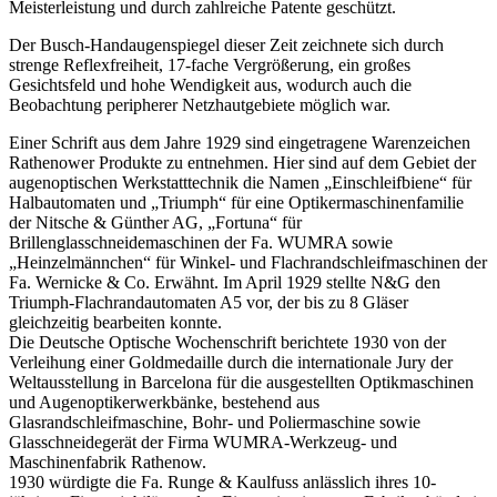
Meisterleistung und durch zahlreiche Patente geschützt.
Der Busch-Handaugenspiegel dieser Zeit zeichnete sich durch
strenge Reflexfreiheit, 17-fache Vergrößerung, ein großes
Gesichtsfeld und hohe Wendigkeit aus, wodurch auch die
Beobachtung peripherer Netzhautgebiete möglich war.
Einer Schrift aus dem Jahre 1929 sind eingetragene Warenzeichen
Rathenower Produkte zu entnehmen. Hier sind auf dem Gebiet der
augenoptischen Werkstatttechnik die Namen „Einschleifbiene“ für
Halbautomaten und „Triumph“ für eine Optikermaschinenfamilie
der Nitsche & Günther AG, „Fortuna“ für
Brillenglasschneidemaschinen der Fa. WUMRA sowie
„Heinzelmännchen“ für Winkel- und Flachrandschleifmaschinen der
Fa. Wernicke & Co. Erwähnt. Im April 1929 stellte N&G den
Triumph-Flachrandautomaten A5 vor, der bis zu 8 Gläser
gleichzeitig bearbeiten konnte.
Die Deutsche Optische Wochenschrift berichtete 1930 von der
Verleihung einer Goldmedaille durch die internationale Jury der
Weltausstellung in Barcelona für die ausgestellten Optikmaschinen
und Augenoptikerwerkbänke, bestehend aus
Glasrandschleifmaschine, Bohr- und Poliermaschine sowie
Glasschneidegerät der Firma WUMRA-Werkzeug- und
Maschinenfabrik Rathenow.
1930 würdigte die Fa. Runge & Kaulfuss anlässlich ihres 10-