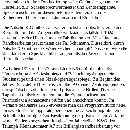
verwendeten in ihrer Produktion optische Geräte der genannten
Hersteller, z.B. Scheitelbrechwertmesser und Zentrierapparate.
Spezialmaschinen für diesen Sektor stellten u.a. auch die
Rathenower Unternehmen Lindemann und Eichel her.
Die Nitsche & Günther AG war zunächst auf optische Geräte der
Refraktion und der Augenoptikerwerkstatt spezialisiert. 1924
entstand aus der Übernahme der Fabrikation von Maschinen und
Randbearbeitungsautomaten der Fa. Schumann, Düsseldorf, durch
Nitsche & Günther das Warenzeichen „Triumph“. N&G entwickelte
sich damit zum Spezialanbieter augenoptischer Werkstatt- und
Refraktionstechnik.
Zwischen 1923 und 1925 favorisierte N&G für die objektive
Untersuchung die Skiaskopier- und Beleuchtungslampen, ein
Studienauge und einen Skiaskopieraugenspiegel. Zu Beginn des
Jahres 1925 stellte Nitsche & Günther AG einen Zentrierapparat vor,
der sphärische, zylindrische und prismatische Brillengläser bei
Tageslicht optisch zentrieren und die Zylinderachsen und
Prismenlagen genauestens prüfen und anzeichnen konnte. Im
Verlaufe des Jahres 1925 erweiterte man das Programm durch neue,
preiswerte Zentrierapparate, bei denen die Anzeichnung über eine
Schreibfeder erfolgte. Zur Bestimmung der prismatischen Wirkung
waren Skalen vorgesehen. Im gleichen Jahr stellten N&G den
Triumph-Kleinautomaten A7 zur Brillenglasrandbearbeitung vor.