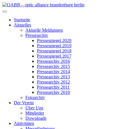
Zum
Inhalt
OABB – optic alliance brandenburg berlin
springen
Startseite
Aktuelles
Aktuelle Meldungen
Pressearchiv
Pressespiegel 2020
Pressespiegel 2019
Pressespiegel 2018
Pressespiegel 2017
Pressearchiv 2016
Pressearchiv 2015
Pressearchiv 2014
Pressearchiv 2013
Pressearchiv 2012
Pressearchiv 2011
Pressearchiv 2010
Fotoarchiv
Der Verein
Über Uns
Mitglieder
Downloads
Aktivitäten
Messeförderung