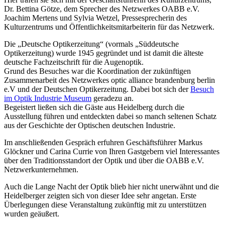
Dr. Bettina Götze, dem Sprecher des Netzwerkes OABB e.V.
Joachim Mertens und Sylvia Wetzel, Pressesprecherin des
Kulturzentrums und Öffentlichkeitsmitarbeiterin für das Netzwerk.
Die „Deutsche Optikerzeitung“ (vormals „Süddeutsche
Optikerzeitung) wurde 1945 gegründet und ist damit die älteste
deutsche Fachzeitschrift für die Augenoptik.
Grund des Besuches war die Koordination der zukünftigen
Zusammenarbeit des Netzwerkes optic alliance brandenburg berlin
e.V und der Deutschen Optikerzeitung. Dabei bot sich der
Besuch
im Optik Industrie Museum
geradezu an.
Begeistert ließen sich die Gäste aus Heidelberg durch die
Ausstellung führen und entdeckten dabei so manch seltenen Schatz
aus der Geschichte der Optischen deutschen Industrie.
Im anschließenden Gespräch erfuhren Geschäftsführer Markus
Glöckner und Carina Currie von Ihren Gastgebern viel Interessantes
über den Traditionsstandort der Optik und über die OABB e.V.
Netzwerkunternehmen.
Auch die Lange Nacht der Optik blieb hier nicht unerwähnt und die
Heidelberger zeigten sich von dieser Idee sehr angetan. Erste
Überlegungen diese Veranstaltung zukünftig mit zu unterstützen
wurden geäußert.